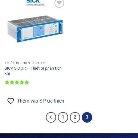
Thêm vào
SP ưa thích
THIẾT BỊ PHÂN TÍCH KHÍ
SICK SIDOR – Thiết bị phân tích
khí
Được xếp
hạng
5
5
sao
Thêm vào SP ưa thích
1
2
3