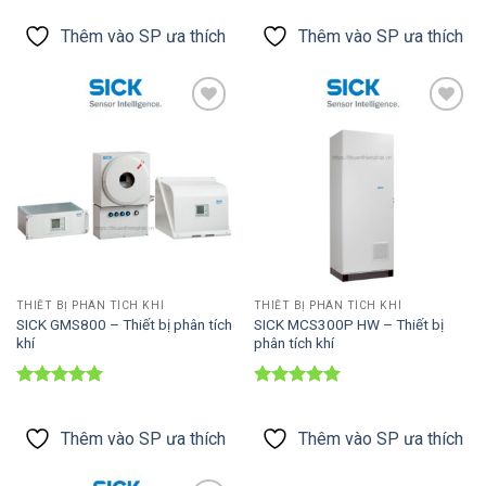
hạng
5
5
hạng
5
5
sao
sao
Thêm vào SP ưa thích
Thêm vào SP ưa thích
Thêm vào
Thêm vào
SP ưa thích
SP ưa thích
THIẾT BỊ PHÂN TÍCH KHÍ
THIẾT BỊ PHÂN TÍCH KHÍ
SICK GMS800 – Thiết bị phân tích
SICK MCS300P HW – Thiết bị
khí
phân tích khí
Được xếp
Được xếp
hạng
5
5
hạng
5
5
sao
sao
Thêm vào SP ưa thích
Thêm vào SP ưa thích