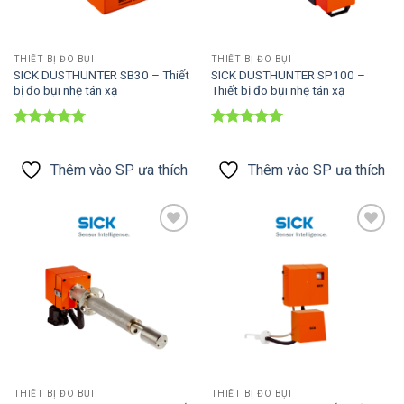
THIẾT BỊ ĐO BỤI
THIẾT BỊ ĐO BỤI
SICK DUSTHUNTER SB30 – Thiết
SICK DUSTHUNTER SP100 –
bị đo bụi nhẹ tán xạ
Thiết bị đo bụi nhẹ tán xạ
Được xếp
Được xếp
hạng
5
5
hạng
5
5
sao
sao
Thêm vào SP ưa thích
Thêm vào SP ưa thích
Thêm vào
Thêm vào
SP ưa thích
SP ưa thích
THIẾT BỊ ĐO BỤI
THIẾT BỊ ĐO BỤI