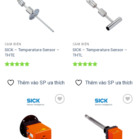
CẢM BIẾN
CẢM BIẾN
SICK – Temperature Sensor –
SICK – Temperature Sensor –
THTE
THTL
Được xếp
Được xếp
hạng
5
5
hạng
5
5
sao
sao
Thêm vào SP ưa thích
Thêm vào SP ưa thích
Thêm vào
Thêm vào
SP ưa thích
SP ưa thích