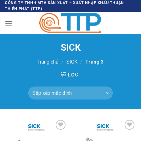
Bỏ
CÔNG TY TNHH MTV SẢN XUẤT – XUẤT NHẬP KHẨU THUẬN
THIÊN PHÁT (TTP)
qua
nội
dung
SICK
Trang chủ
/
SICK
/
Trang 3
LỌC
Thêm vào
Thêm vào
SP ưa thích
SP ưa thích