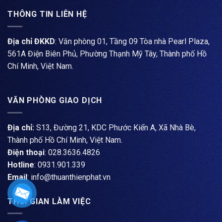
THÔNG TIN LIÊN HỆ
Địa chỉ ĐKKD
: Văn phòng 01, Tầng 09 Tòa nhà Pearl Plaza,
561A Điện Biên Phủ, Phường Thạnh Mỹ Tây, Thành phố Hồ
Chí Minh, Việt Nam.
VĂN PHÒNG GIAO DỊCH
Địa chỉ:
S13, Đường 21, KDC Phước Kiển A, Xã Nhà Bè,
Thành phố Hồ Chí Minh, Việt Nam.
Điện thoại
: ​028.3636.4826
Hotline
: 0931.901.339
Email
: info@thuanthienphat.vn
THỜI GIAN LÀM VIỆC