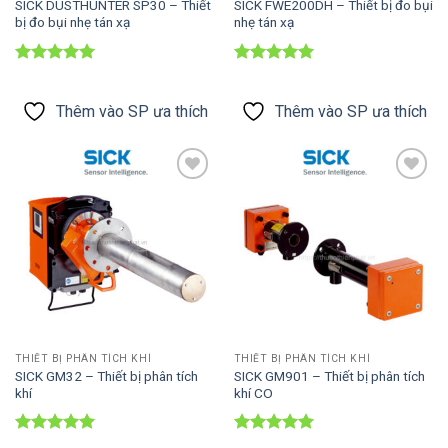
SICK DUSTHUNTER SP30 – Thiết
SICK FWE200DH – Thiết bị đo bụi
bị đo bụi nhẹ tán xạ
nhẹ tán xạ
Được xếp
Được xếp
hạng
5
5
hạng
5
5
sao
sao
Thêm vào SP ưa thích
Thêm vào SP ưa thích
Thêm vào
Thêm vào
SP ưa thích
SP ưa thích
THIẾT BỊ PHÂN TÍCH KHÍ
THIẾT BỊ PHÂN TÍCH KHÍ
SICK GM32 – Thiết bị phân tích
SICK GM901 – Thiết bị phân tích
khí
khí CO
Được xếp
Được xếp