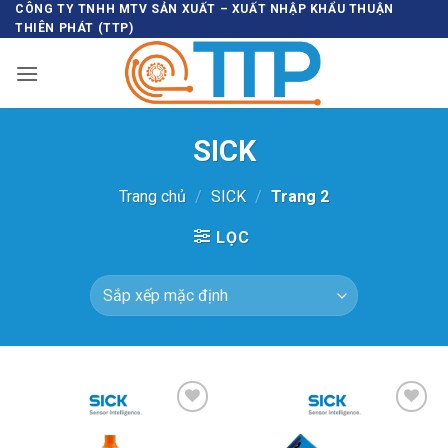
Bỏ
CÔNG TY TNHH MTV SẢN XUẤT – XUẤT NHẬP KHẨU THUẬN
THIÊN PHÁT (TTP)
qua
nội
dung
SICK
Trang chủ
/
SICK
/
Trang 2
LỌC
Thêm vào
Thêm vào
SP ưa thích
SP ưa thích