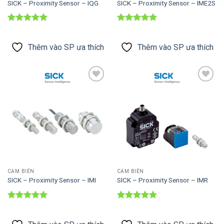
SICK – Proximity Sensor – IQG
SICK – Proximity Sensor – IME2S
Được xếp
Được xếp
hạng
5
5
hạng
5
5
sao
sao
Thêm vào SP ưa thích
Thêm vào SP ưa thích
Thêm vào
Thêm vào
SP ưa thích
SP ưa thích
CẢM BIẾN
CẢM BIẾN
SICK – Proximity Sensor – IMI
SICK – Proximity Sensor – IMR
Được xếp
Được xếp
hạng
5
5
hạng
5
5
sao
sao