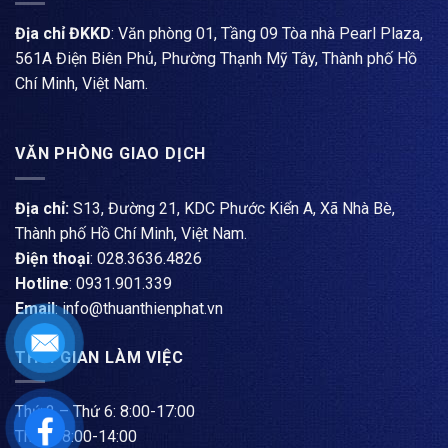
Địa chỉ ĐKKD
: Văn phòng 01, Tầng 09 Tòa nhà Pearl Plaza,
561A Điện Biên Phủ, Phường Thạnh Mỹ Tây, Thành phố Hồ
Chí Minh, Việt Nam.
VĂN PHÒNG GIAO DỊCH
Địa chỉ:
S13, Đường 21, KDC Phước Kiển A, Xã Nhà Bè,
Thành phố Hồ Chí Minh, Việt Nam.
Điện thoại
: ​028.3636.4826
Hotline
: 0931.901.339
Email
: info@thuanthienphat.vn
THỜI GIAN LÀM VIỆC
Thứ 2 – Thứ 6: 8:00-17:00
Thứ 7: 8:00-14:00