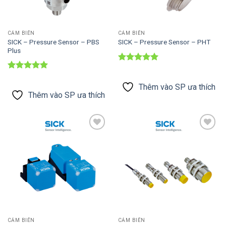
CẢM BIẾN
CẢM BIẾN
SICK – Pressure Sensor – PBS
SICK – Pressure Sensor – PHT
Plus
Được xếp
hạng
5
5
Được xếp
sao
hạng
5
5
Thêm vào SP ưa thích
sao
Thêm vào SP ưa thích
Thêm vào
Thêm vào
SP ưa thích
SP ưa thích
CẢM BIẾN
CẢM BIẾN