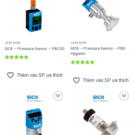
CẢM BIẾN
CẢM BIẾN
SICK – Pressure Sensor – PBS
SICK – Pressure Sensor – PAC50
Hygienic
Được xếp
hạng
5
5
Được xếp
sao
hạng
5
5
Thêm vào SP ưa thích
sao
Thêm vào SP ưa thích
Thêm vào
Thêm vào
SP ưa thích
SP ưa thích