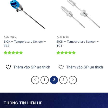
SP ưa thích
SP ưa thích
CẢM BIẾN
CẢM BIẾN
SICK – Temperature Sensor –
SICK – Temperature Sensor –
TBS
TCT
Được xếp
Được xếp
hạng
5
5
hạng
5
5
sao
sao
Thêm vào SP ưa thích
Thêm vào SP ưa thích
1
2
3
THÔNG TIN LIÊN HỆ