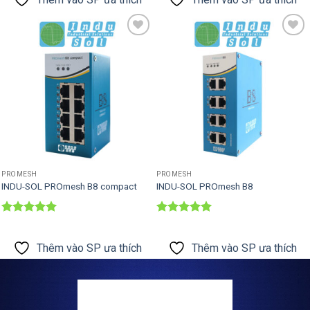
Thêm vào
Thêm vào
SP ưa thích
SP ưa thích
PROMESH
PROMESH
INDU-SOL PROmesh B8 compact
INDU-SOL PROmesh B8
Được xếp
Được xếp
hạng
5
5
hạng
5
5
sao
sao
Thêm vào SP ưa thích
Thêm vào SP ưa thích