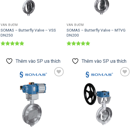
VAN BƯỚM
VAN BƯỚM
SOMAS – Butterfly Valve – VSS
SOMAS – Butterfly Valve – MTVG
DN250
DN200
Được xếp
Được xếp
hạng
5
5
hạng
5
5
sao
sao
Thêm vào SP ưa thích
Thêm vào SP ưa thích
Thêm vào
Thêm vào
SP ưa thích
SP ưa thích