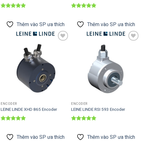
Được xếp
Được xếp
hạng
5
5
hạng
5
5
sao
sao
Thêm vào SP ưa thích
Thêm vào SP ưa thích
Thêm vào
Thêm vào
SP ưa thích
SP ưa thích
ENCODER
ENCODER
LEINE LINDE XHD 865 Encoder
LEINE LINDE RSI 593 Encoder
Được xếp
Được xếp
hạng
5
5
hạng
5
5
sao
sao
Thêm vào SP ưa thích
Thêm vào SP ưa thích