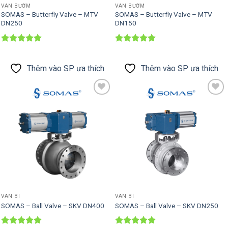
VAN BƯỚM
VAN BƯỚM
SOMAS – Butterfly Valve – MTV
SOMAS – Butterfly Valve – MTV
DN250
DN150
Được xếp
Được xếp
hạng
5
5
hạng
5
5
sao
sao
Thêm vào SP ưa thích
Thêm vào SP ưa thích
Thêm vào
Thêm vào
SP ưa thích
SP ưa thích
VAN BI
VAN BI
SOMAS – Ball Valve – SKV DN400
SOMAS – Ball Valve – SKV DN250