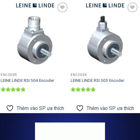
Thêm vào
Thêm vào
SP ưa thích
SP ưa thích
ENCODER
ENCODER
LEINE LINDE RSI 504 Encoder
LEINE LINDE RSI 503 Encoder
Được xếp
Được xếp
hạng
5
5
hạng
5
5
sao
sao
Thêm vào SP ưa thích
Thêm vào SP ưa thích