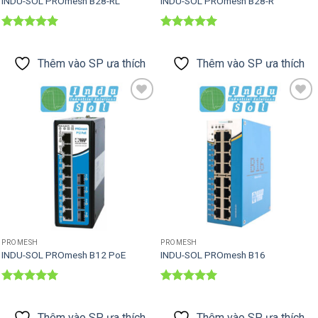
INDU-SOL PROmesh B28-RL
INDU-SOL PROmesh B28-R
Được xếp
Được xếp
hạng
5
5
hạng
5
5
sao
sao
Thêm vào SP ưa thích
Thêm vào SP ưa thích
Thêm vào
Thêm vào
SP ưa thích
SP ưa thích
PROMESH
PROMESH
INDU-SOL PROmesh B12 PoE
INDU-SOL PROmesh B16
Được xếp
Được xếp
hạng
5
5
hạng
5
5
sao
sao
Thêm vào SP ưa thích
Thêm vào SP ưa thích