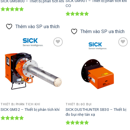
SICK GM901 – Thiết bị phân tích khí
SICK GMS800 – Thiết bị phân tích khí
CO
Được xếp
hạng
5
5
Được xếp
sao
hạng
5
5
Thêm vào SP ưa thích
sao
Thêm vào SP ưa thích
Thêm vào
Thêm vào
SP ưa thích
SP ưa thích
THIẾT BỊ PHÂN TÍCH KHÍ
THIẾT BỊ ĐO BỤI
SICK DUSTHUNTER SB30 – Thiết bị
SICK GM32 – Thiết bị phân tích khí
đo bụi nhẹ tán xạ
Được xếp
hạng
5
5
Được xếp