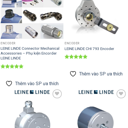
ENCODER
ENCODER
LEINE LINDE Connector Mechanical
LEINE LINDE CHI 793 Encoder
Accessories – Phụ kiện Encorder
LEINE LINDE
Được xếp
hạng
5
5
sao
Được xếp
Thêm vào SP ưa thích
hạng
5
5
sao
Thêm vào SP ưa thích
Thêm vào
Thêm vào
SP ưa thích
SP ưa thích