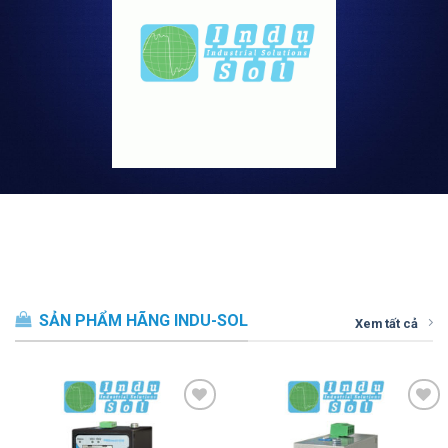
SẢN PHẨM HÃNG INDU-SOL
Xem tất cả
Thêm vào
Thêm vào
SP ưa thích
SP ưa thích