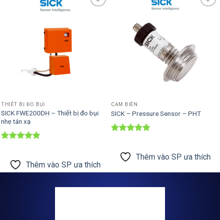
Thêm vào
Thêm vào
SP ưa thích
SP ưa thích
THIẾT BỊ ĐO BỤI
CẢM BIẾN
SICK FWE200DH – Thiết bị đo bụi
SICK – Pressure Sensor – PHT
nhẹ tán xạ
Được xếp
hạng
5
5
Được xếp
sao
hạng
5
5
Thêm vào SP ưa thích
sao
Thêm vào SP ưa thích