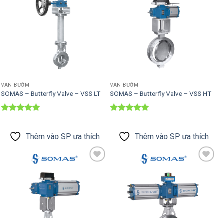
SP ưa thích
SP ưa thích
VAN BƯỚM
VAN BƯỚM
SOMAS – Butterfly Valve – VSS LT
SOMAS – Butterfly Valve – VSS HT
Được xếp
Được xếp
hạng
5
5
hạng
5
5
sao
sao
Thêm vào SP ưa thích
Thêm vào SP ưa thích
Thêm vào
Thêm vào
SP ưa thích
SP ưa thích