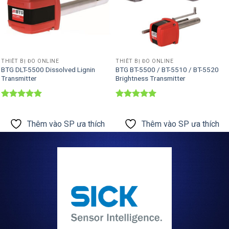
THIẾT BỊ ĐO ONLINE
THIẾT BỊ ĐO ONLINE
BTG DLT-5500 Dissolved Lignin
BTG BT-5500 / BT-5510 / BT-5520
Transmitter
Brightness Transmitter
Được xếp
Được xếp
hạng
5
5
hạng
5
5
sao
sao
Thêm vào SP ưa thích
Thêm vào SP ưa thích