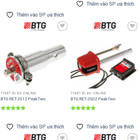
Được xếp
Thêm vào SP ưa thích
hạng
5
5
sao
Thêm vào SP ưa thích
Thêm vào
Thêm vào
SP ưa thích
SP ưa thích
THIẾT BỊ ĐO ONLINE
THIẾT BỊ ĐO ONLINE
BTG RET-2512 PeakTwo
BTG RET-2502 PeakTwo
Được xếp
Được xếp
hạng
5
5
hạng
5
5
sao
sao
Thêm vào SP ưa thích
Thêm vào SP ưa thích