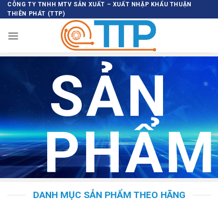
Bỏ
CÔNG TY TNHH MTV SẢN XUẤT – XUẤT NHẬP KHẨU THUẬN
THIÊN PHÁT (TTP)
qua
nội
dung
SẢN
PHẨM
DANH MỤC SẢN PHẨM THEO HÃNG