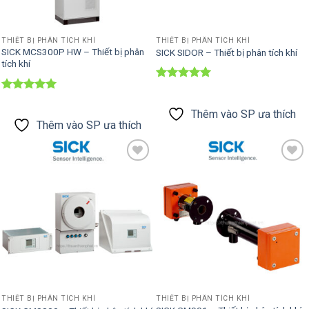
THIẾT BỊ PHÂN TÍCH KHÍ
THIẾT BỊ PHÂN TÍCH KHÍ
SICK MCS300P HW – Thiết bị phân
SICK SIDOR – Thiết bị phân tích khí
tích khí
Được xếp
hạng
5
5
Được xếp
sao
hạng
5
5
Thêm vào SP ưa thích
sao
Thêm vào SP ưa thích
Thêm vào
Thêm vào
SP ưa thích
SP ưa thích
THIẾT BỊ PHÂN TÍCH KHÍ
THIẾT BỊ PHÂN TÍCH KHÍ