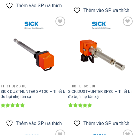
sao
hạng
5
5
Thêm vào SP ưa thích
sao
Thêm vào SP ưa thích
Thêm vào
Thêm vào
SP ưa thích
SP ưa thích
THIẾT BỊ ĐO BỤI
THIẾT BỊ ĐO BỤI
SICK DUSTHUNTER SP100 – Thiết bị
SICK DUSTHUNTER SP30 – Thiết bị
đo bụi nhẹ tán xạ
đo bụi nhẹ tán xạ
Được xếp
Được xếp
hạng
5
5
hạng
5
5
sao
sao
Thêm vào SP ưa thích
Thêm vào SP ưa thích