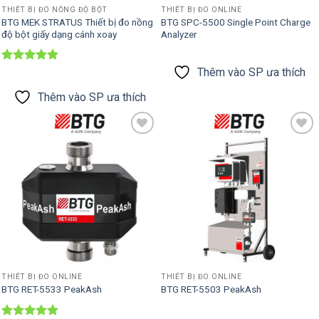
THIẾT BỊ ĐO NỒNG ĐỘ BỘT
THIẾT BỊ ĐO ONLINE
BTG MEK STRATUS Thiết bị đo nồng
BTG SPC-5500 Single Point Charge
độ bột giấy dạng cánh xoay
Analyzer
Được xếp
Thêm vào SP ưa thích
hạng
5
5
sao
Thêm vào SP ưa thích
Thêm vào
Thêm vào
SP ưa thích
SP ưa thích
THIẾT BỊ ĐO ONLINE
THIẾT BỊ ĐO ONLINE
BTG RET-5533 PeakAsh
BTG RET-5503 PeakAsh