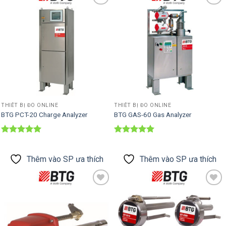
Thêm vào
Thêm vào
SP ưa thích
SP ưa thích
THIẾT BỊ ĐO ONLINE
THIẾT BỊ ĐO ONLINE
BTG PCT-20 Charge Analyzer
BTG GAS-60 Gas Analyzer
Được xếp
Được xếp
hạng
5
5
hạng
5
5
sao
sao
Thêm vào SP ưa thích
Thêm vào SP ưa thích
Thêm vào
Thêm vào
SP ưa thích
SP ưa thích