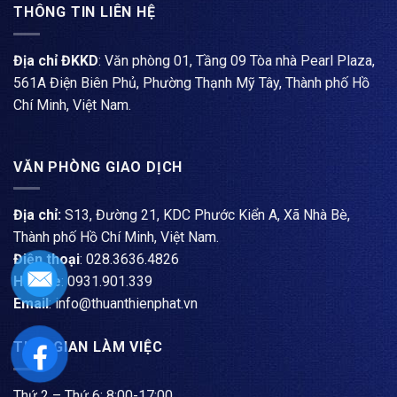
THÔNG TIN LIÊN HỆ
Địa chỉ ĐKKD
: Văn phòng 01, Tầng 09 Tòa nhà Pearl Plaza,
561A Điện Biên Phủ, Phường Thạnh Mỹ Tây, Thành phố Hồ
Chí Minh, Việt Nam.
VĂN PHÒNG GIAO DỊCH
Địa chỉ:
S13, Đường 21, KDC Phước Kiển A, Xã Nhà Bè,
Thành phố Hồ Chí Minh, Việt Nam.
Điện thoại
: ​028.3636.4826
Hotline
: 0931.901.339
Email
: info@thuanthienphat.vn
THỜI GIAN LÀM VIỆC
Thứ 2 – Thứ 6: 8:00-17:00