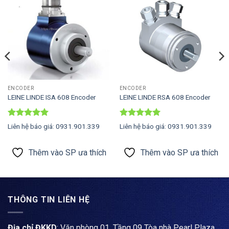
Thêm vào
Thêm vào
SP ưa thích
SP ưa thích
ENCODER
ENCODER
LEINE LINDE ISA 608 Encoder
LEINE LINDE RSA 608 Encoder
Được xếp
Được xếp
Liên hệ báo giá: 0931.901.339
Liên hệ báo giá: 0931.901.339
hạng
5
5
hạng
5
5
sao
sao
Thêm vào SP ưa thích
Thêm vào SP ưa thích
THÔNG TIN LIÊN HỆ
Địa chỉ ĐKKD
: Văn phòng 01, Tầng 09 Tòa nhà Pearl Plaza,