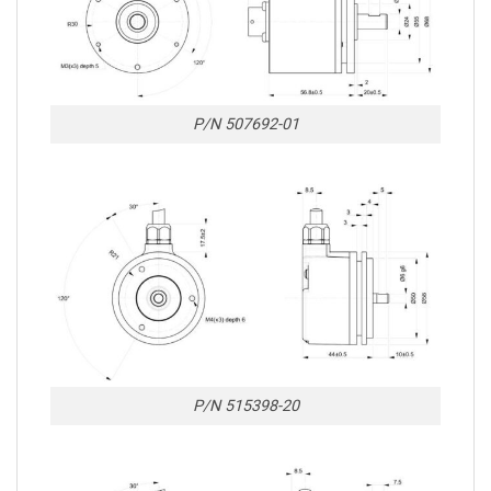
P/N 507692-01
P/N 515398-20