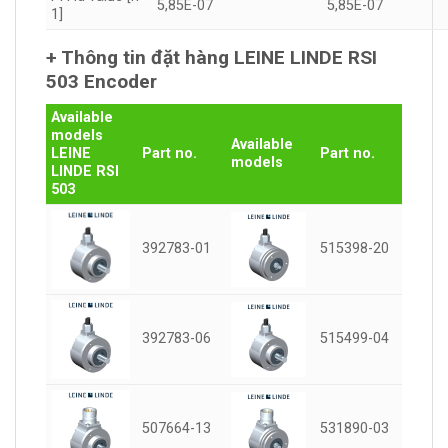
5,85E-07
5,85E-07
1]
+ Thông tin đặt hàng LEINE LINDE RSI
503 Encoder
Available
models
Available
LEINE
Part no.
Part no.
models
LINDE RSI
503
392783-01
515398-20
392783-06
515499-04
507664-13
531890-03