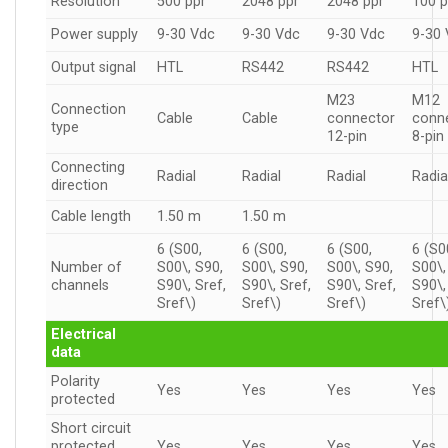
Resolution
500 ppr
2048 ppr
2048 ppr
100 p
Power supply
9-30 Vdc
9-30 Vdc
9-30 Vdc
9-30
Output signal
HTL
RS442
RS442
HTL
M23
M12
Connection
Cable
Cable
connector
conn
type
12-pin
8-pin
Connecting
Radial
Radial
Radial
Radia
direction
Cable length
1.50 m
1.50 m
6 (S00,
6 (S00,
6 (S00,
6 (S0
Number of
S00\, S90,
S00\, S90,
S00\, S90,
S00\,
channels
S90\, Sref,
S90\, Sref,
S90\, Sref,
S90\,
Sref\)
Sref\)
Sref\)
Sref\
Electrical
data
Polarity
Yes
Yes
Yes
Yes
protected
Short circuit
protected
Yes
Yes
Yes
Yes