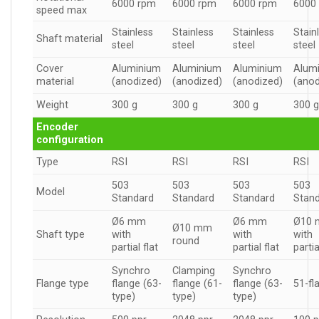
6000 rpm
6000 rpm
6000 rpm
6000
speed max
Stainless
Stainless
Stainless
Stain
Shaft material
steel
steel
steel
steel
Cover
Aluminium
Aluminium
Aluminium
Alum
material
(anodized)
(anodized)
(anodized)
(anod
Weight
300 g
300 g
300 g
300 
Encoder
configuration
Type
RSI
RSI
RSI
RSI
503
503
503
503
Model
Standard
Standard
Standard
Stan
Ø6 mm
Ø6 mm
Ø10
Ø10 mm
Shaft type
with
with
with
round
partial flat
partial flat
partia
Synchro
Clamping
Synchro
Flange type
flange (63-
flange (61-
flange (63-
51-fl
type)
type)
type)