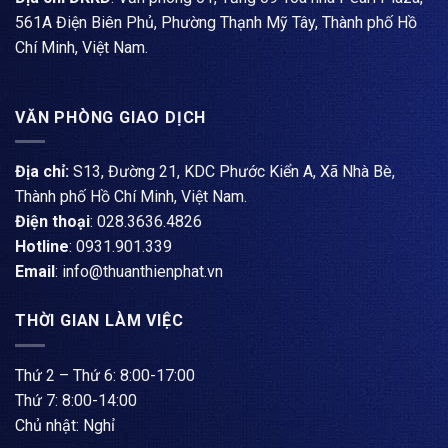
561A Điện Biên Phủ, Phường Thạnh Mỹ Tây, Thành phố Hồ
Chí Minh, Việt Nam.
VĂN PHÒNG GIAO DỊCH
Địa chỉ:
S13, Đường 21, KDC Phước Kiển A, Xã Nhà Bè,
Thành phố Hồ Chí Minh, Việt Nam.
Điện thoại
: ​028.3636.4826
Hotline
: 0931.901.339
Email
: info@thuanthienphat.vn
THỜI GIAN LÀM VIỆC
Thứ 2 – Thứ 6: 8:00-17:00
Thứ 7: 8:00-14:00
Chủ nhật: Nghỉ