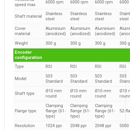
6000 rpm
6000 rpm
6000 rpm
6000
speed max
Stainless
Stainless
Stainless
Stain
Shaft material
steel
steel
steel
steel
Cover
Aluminium
Aluminium
Aluminium
Alum
material
(anodized)
(anodized)
(anodized)
(anod
Weight
300 g
300 g
300 g
300 
Encoder
configuration
Type
RSI
RSI
RSI
RSI
503
503
503
503
Model
Standard
Standard
Standard
Stan
Ø10 mm
Ø10 mm
Ø10 mm
Ø10
Shaft type
round
round
round
roun
Clamping
Clamping
Clamping
Flange type
flange (61-
flange (61-
flange (61-
52-fl
type)
type)
type)
Resolution
1024 ppr
2048 ppr
2048 ppr
5000 