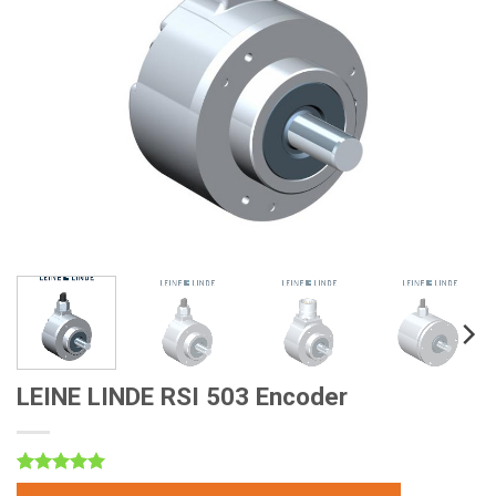
LEINE LINDE RSI 503 Encoder
5
1
trên 5