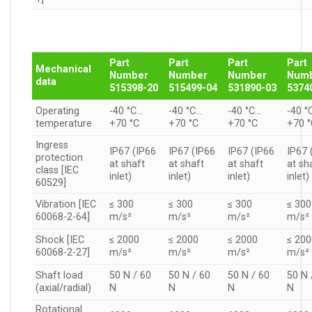
Part
Part
Part
Part
Mechanical
Number
Number
Number
Num
data
515398-20
515499-04
531890-03
5374
Operating
-40 °C…
-40 °C…
-40 °C…
-40 °
temperature
+70 °C
+70 °C
+70 °C
+70 
Ingress
IP67 (IP66
IP67 (IP66
IP67 (IP66
IP67 
protection
at shaft
at shaft
at shaft
at sh
class [IEC
inlet)
inlet)
inlet)
inlet)
60529]
Vibration [IEC
≤ 300
≤ 300
≤ 300
≤ 300
60068-2-64]
m/s²
m/s²
m/s²
m/s²
Shock [IEC
≤ 2000
≤ 2000
≤ 2000
≤ 20
60068-2-27]
m/s²
m/s²
m/s²
m/s²
Shaft load
50 N / 60
50 N / 60
50 N / 60
50 N 
(axial/radial)
N
N
N
N
Rotational