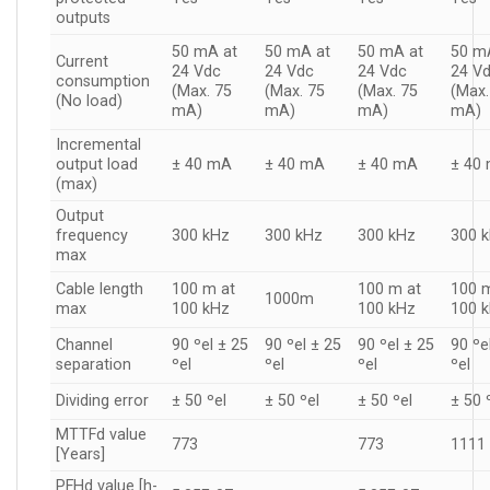
outputs
50 mA at
50 mA at
50 mA at
50 m
Current
24 Vdc
24 Vdc
24 Vdc
24 V
consumption
(Max. 75
(Max. 75
(Max. 75
(Max.
(No load)
mA)
mA)
mA)
mA)
Incremental
output load
± 40 mA
± 40 mA
± 40 mA
± 40
(max)
Output
frequency
300 kHz
300 kHz
300 kHz
300 
max
Cable length
100 m at
100 m at
100 
1000m
max
100 kHz
100 kHz
100 
Channel
90 ºel ± 25
90 ºel ± 25
90 ºel ± 25
90 ºe
separation
ºel
ºel
ºel
ºel
Dividing error
± 50 ºel
± 50 ºel
± 50 ºel
± 50 
MTTFd value
773
773
1111
[Years]
PFHd value [h-