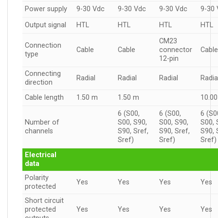
Power supply
9-30 Vdc
9-30 Vdc
9-30 Vdc
9-30
Output signal
HTL
HTL
HTL
HTL
CM23
Connection
Cable
Cable
connector
Cabl
type
12-pin
Connecting
Radial
Radial
Radial
Radia
direction
Cable length
1.50 m
1.50 m
10.0
6 (S00,
6 (S00,
6 (S0
Number of
S00, S90,
S00, S90,
S00, 
channels
S90, Sref,
S90, Sref,
S90, 
Sref)
Sref)
Sref)
Electrical
data
Polarity
Yes
Yes
Yes
Yes
protected
Short circuit
protected
Yes
Yes
Yes
Yes