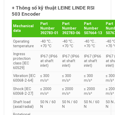
+
Thông số kỹ thuật LEINE LINDE RSI
503 Encoder
Part
Part
Part
Part
Mechanical
Number
Number
Number
Num
data
392783-01
392783-06
507664-13
5076
Operating
-40 °C…
-40 °C…
-40 °C…
-40 °
temperature
+70 °C
+70 °C
+70 °C
+70 
Ingress
IP67 (IP66
IP67 (IP66
IP67 (IP66
IP67 
protection
at shaft
at shaft
at shaft
at sh
class [IEC
inlet)
inlet)
inlet)
inlet)
60529]
Vibration [IEC
≤ 300
≤ 300
≤ 300
≤ 300
60068-2-64]
m/s²
m/s²
m/s²
m/s²
Shock [IEC
≤ 2000
≤ 2000
≤ 2000
≤ 20
60068-2-27]
m/s²
m/s²
m/s²
m/s²
Shaft load
50 N / 60
50 N / 60
50 N / 60
50 N 
(axial/radial)
N
N
N
N
Rotational