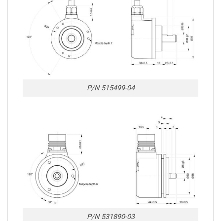
P/N 515499-04
P/N 531890-03