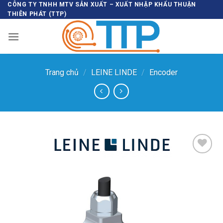
Bỏ
CÔNG TY TNHH MTV SẢN XUẤT – XUẤT NHẬP KHẨU THUẬN
THIÊN PHÁT (TTP)
qua
nội
dung
Trang chủ
/
LEINE LINDE
/
Encoder
Thêm vào
SP ưa
thích