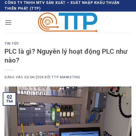
Bỏ
CÔNG TY TNHH MTV SẢN XUẤT – XUẤT NHẬP KHẨU THUẬN
THIÊN PHÁT (TTP)
qua
nội
dung
TIN TỨC
PLC là gì? Nguyên lý hoạt động PLC như
nào?
ĐĂNG VÀO
02/04/2024
BỞI
TTP MARKETING
02
Th4