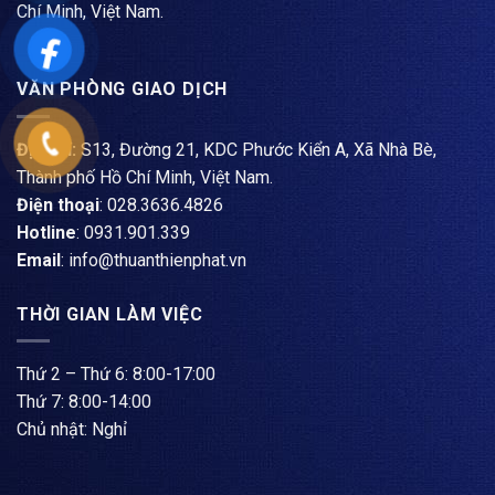
Chí Minh, Việt Nam.
VĂN PHÒNG GIAO DỊCH
Địa chỉ:
S13, Đường 21, KDC Phước Kiển A, Xã Nhà Bè,
Thành phố Hồ Chí Minh, Việt Nam.
Điện thoại
: ​028.3636.4826
Hotline
: 0931.901.339
Email
: info@thuanthienphat.vn
THỜI GIAN LÀM VIỆC
Thứ 2 – Thứ 6: 8:00-17:00
Thứ 7: 8:00-14:00
Chủ nhật: Nghỉ