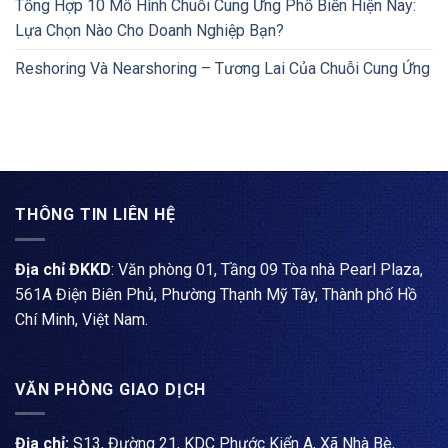
Tổng Hợp 10 Mô Hình Chuỗi Cung Ứng Phổ Biến Hiện Nay:
Lựa Chọn Nào Cho Doanh Nghiệp Bạn?
Reshoring Và Nearshoring – Tương Lai Của Chuỗi Cung Ứng
THÔNG TIN LIÊN HỆ
Địa chỉ ĐKKD
: Văn phòng 01, Tầng 09 Tòa nhà Pearl Plaza,
561A Điện Biên Phủ, Phường Thạnh Mỹ Tây, Thành phố Hồ
Chí Minh, Việt Nam.
VĂN PHÒNG GIAO DỊCH
Địa chỉ:
S13, Đường 21, KDC Phước Kiển A, Xã Nhà Bè,