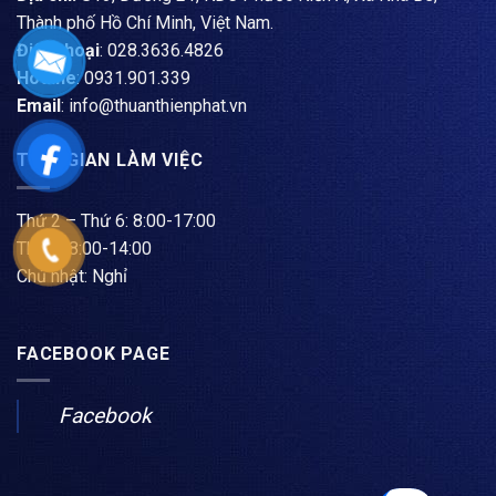
Thành phố Hồ Chí Minh, Việt Nam.
Điện thoại
: ​028.3636.4826
Hotline
: 0931.901.339
Email
: info@thuanthienphat.vn
THỜI GIAN LÀM VIỆC
Thứ 2 – Thứ 6: 8:00-17:00
Thứ 7: 8:00-14:00
Chủ nhật: Nghỉ
FACEBOOK PAGE
Facebook