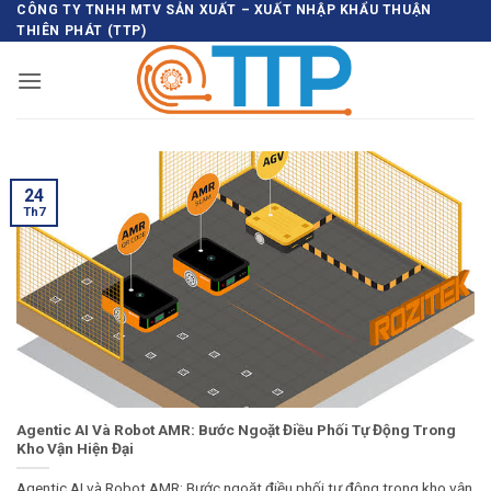
Bỏ
CÔNG TY TNHH MTV SẢN XUẤT – XUẤT NHẬP KHẨU THUẬN
THIÊN PHÁT (TTP)
qua
nội
dung
24
Th7
Agentic AI Và Robot AMR: Bước Ngoặt Điều Phối Tự Động Trong
Kho Vận Hiện Đại
Agentic AI và Robot AMR: Bước ngoặt điều phối tự động trong kho vận