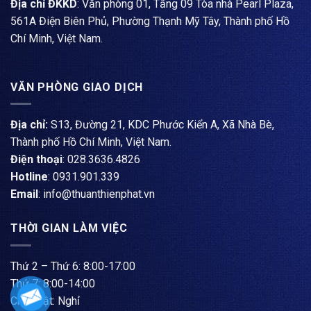
Địa chỉ ĐKKD
: Văn phòng 01, Tầng 09 Tòa nhà Pearl Plaza,
561A Điện Biên Phủ, Phường Thạnh Mỹ Tây, Thành phố Hồ
Chí Minh, Việt Nam.
VĂN PHÒNG GIAO DỊCH
Địa chỉ:
S13, Đường 21, KDC Phước Kiển A, Xã Nhà Bè,
Thành phố Hồ Chí Minh, Việt Nam.
Điện thoại
: ​028.3636.4826
Hotline
: 0931.901.339
Email
: info@thuanthienphat.vn
THỜI GIAN LÀM VIỆC
Thứ 2 – Thứ 6: 8:00-17:00
Thứ 7: 8:00-14:00
Chủ nhật: Nghỉ