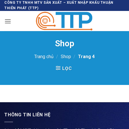
Bỏ
CÔNG TY TNHH MTV SẢN XUẤT – XUẤT NHẬP KHẨU THUẬN
THIÊN PHÁT (TTP)
qua
nội
dung
Shop
Trang chủ
/
Shop
/
Trang 4
LỌC
THÔNG TIN LIÊN HỆ