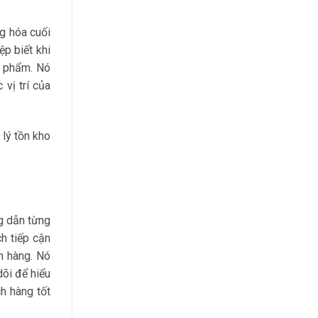
g hóa cuối
p biết khi
n phẩm. Nó
vị trí của
 lý tồn kho
g dẫn từng
h tiếp cận
h hàng. Nó
dõi để hiểu
h hàng tốt