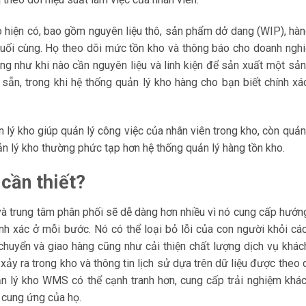
o hiện có, bao gồm nguyên liệu thô, sản phẩm dở dang (WIP), hàn
cuối cùng. Họ theo dõi mức tồn kho và thông báo cho doanh nghiệ
ng như khi nào cần nguyên liệu và linh kiện để sản xuất một sả
ẵn, trong khi hệ thống quản lý kho hàng cho bạn biết chính xác 
n lý kho giúp quản lý công việc của nhân viên trong kho, còn quản
ản lý kho thường phức tạp hơn hệ thống quản lý hàng tồn kho.
 cần thiết?
 trung tâm phân phối sẽ dễ dàng hơn nhiều vì nó cung cấp hướn
nh xác ở mỗi bước. Nó có thể loại bỏ lỗi của con người khỏi các
 chuyển và giao hàng cũng như cải thiện chất lượng dịch vụ khác
ảy ra trong kho và thông tin lịch sử dựa trên dữ liệu được theo 
n lý kho WMS có thể cạnh tranh hơn, cung cấp trải nghiệm khác
i cung ứng của họ.