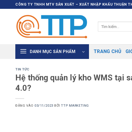
Bỏ
CÔNG TY TNHH MTV SẢN XUẤT – XUẤT NHẬP KHẨU THUẬN TH
qua
nội
Tìm
dung
kiếm:
TRANG CHỦ
GI
DANH MỤC SẢN PHẨM
TIN TỨC
Hệ thống quản lý kho WMS tại sao
4.0?
ĐĂNG VÀO
03/11/2023
BỞI
TTP MARKETING