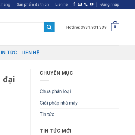
 hàng
Sản phẩm đã thích
Liên hệ
Đăng nhập
Hotline: 0931.901.339
0
TIN TỨC
LIÊN HỆ
CHUYÊN MỤC
i đại
Chưa phân loại
Giải pháp nhà máy
Tin tức
TIN TỨC MỚI