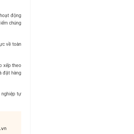
 hoạt động
điểm chúng
ực về toàn
p xếp theo
à đặt hàng
 nghiệp tự