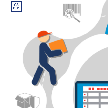
03
Th11