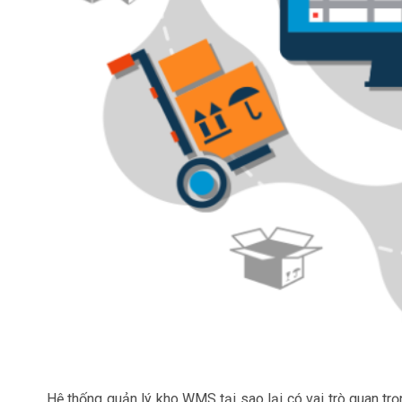
Hệ thống quản lý kho WMS tại sao lại có vai trò quan trọ