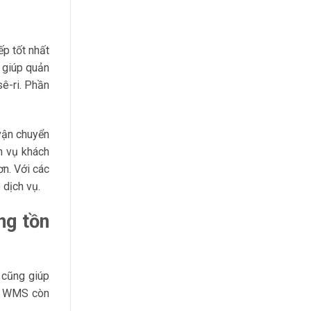
ếp tốt nhất
à giúp quản
sê-ri. Phần
vận chuyển
ch vụ khách
ơn. Với các
 dịch vụ.
ng tồn
 cũng giúp
ềm WMS còn