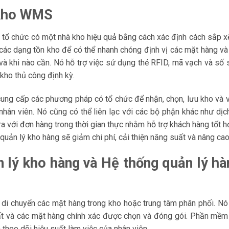
 kho WMS
c tổ chức có một nhà kho hiệu quả bằng cách xác định cách sắp x
cả các dạng tồn kho để có thể nhanh chóng định vị các mặt hàng v
và khi nào cần. Nó hỗ trợ việc sử dụng thẻ RFID, mã vạch và số 
ho thủ công định kỳ.
ung cấp các phương pháp có tổ chức để nhận, chọn, lưu kho và 
 nhân viên. Nó cũng có thể liên lạc với các bộ phận khác như dị
 với đơn hàng trong thời gian thực nhằm hỗ trợ khách hàng tốt h
 quản lý kho hàng sẽ giảm chi phí, cải thiện năng suất và nâng cao
 lý kho hàng và Hệ thống quản lý hà
 di chuyển các mặt hàng trong kho hoặc trung tâm phân phối. Nó
nhất và các mặt hàng chính xác được chọn và đóng gói. Phần m
theo dõi hiệu suất làm việc của nhân viên.