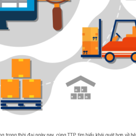
ng trong thời đại ngày nay, cùng TTP tìm hiểu khái quát hơn về h