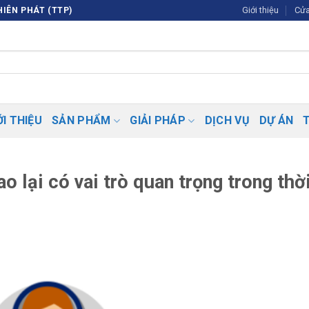
Giới thiệu
Cửa
IÊN PHÁT (TTP)
ỚI THIỆU
SẢN PHẨM
GIẢI PHÁP
DỊCH VỤ
DỰ ÁN
 lại có vai trò quan trọng trong thờ