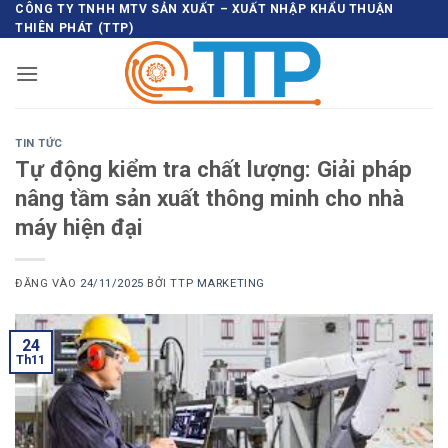
Bỏ
CÔNG TY TNHH MTV SẢN XUẤT – XUẤT NHẬP KHẨU THUẬN
THIÊN PHÁT (TTP)
qua
nội
dung
TIN TỨC
Tự động kiểm tra chất lượng: Giải pháp
nâng tầm sản xuất thông minh cho nhà
máy hiện đại
ĐĂNG VÀO
24/11/2025
BỞI
TTP MARKETING
24
Th11