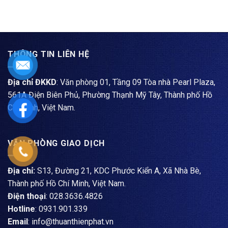
THÔNG TIN LIÊN HỆ
Địa chỉ ĐKKD
: Văn phòng 01, Tầng 09 Tòa nhà Pearl Plaza,
561A Điện Biên Phủ, Phường Thạnh Mỹ Tây, Thành phố Hồ
Chí Minh, Việt Nam.
VĂN PHÒNG GIAO DỊCH
Địa chỉ:
S13, Đường 21, KDC Phước Kiển A, Xã Nhà Bè,
Thành phố Hồ Chí Minh, Việt Nam.
Điện thoại
: ​028.3636.4826
Hotline
: 0931.901.339
Email
: info@thuanthienphat.vn