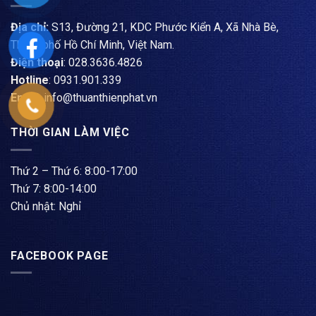
Địa chỉ:
S13, Đường 21, KDC Phước Kiển A, Xã Nhà Bè,
Thành phố Hồ Chí Minh, Việt Nam.
Điện thoại
: ​028.3636.4826
Hotline
: 0931.901.339
Email
: info@thuanthienphat.vn
THỜI GIAN LÀM VIỆC
Thứ 2 – Thứ 6: 8:00-17:00
Thứ 7: 8:00-14:00
Chủ nhật: Nghỉ
FACEBOOK PAGE