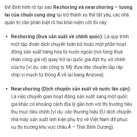
Để định hình rõ tại sao
Reshoring và nearshoring – tương
lai của chuỗi cung ứng
lại trở thành xu thế tất yếu, các nhà
quản trị cần phân biệt rõ hai khái niệm cốt lõi này:
Reshoring (Đưa sản xuất về chính quốc):
Là quy trình
một tập đoàn dịch chuyển toàn bộ hoặc một phần hoạt
động sản xuất hàng hóa từ nước ngoài (nơi từng thuê
nhân công giá rẻ) quay trở lại quốc gia đặt trụ sở chính
của họ (ví dụ: các công ty Mỹ đưa dây chuyền lắp ráp
chip vi mạch từ Đông Á về lại bang Arizona).
Nearshoring (Dịch chuyển sản xuất về nước lân cận):
Là việc chuyển giao hoạt động sản xuất sang một quốc
gia khác có khoảng cách địa lý gần hơn với thị trường tiêu
thụ mục tiêu chính (ví dụ: các thương hiệu EU dịch chuyển
nhà máy sản xuất linh kiện phụ trợ về Việt Nam để phục
vụ thị trường khu vực châu Á – Thái Bình Dương).