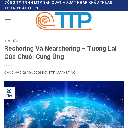
Bỏ
CÔNG TY TNHH MTV SẢN XUẤT – XUẤT NHẬP KHẨU THUẬN
THIÊN PHÁT (TTP)
qua
nội
dung
TIN TỨC
Reshoring Và Nearshoring – Tương Lai
Của Chuỗi Cung Ứng
ĐĂNG VÀO
26/06/2026
BỞI
TTP MARKETING
26
Th6