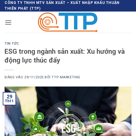
Bỏ
CÔNG TY TNHH MTV SẢN XUẤT – XUẤT NHẬP KHẨU THUẬN
THIÊN PHÁT (TTP)
qua
nội
dung
TIN TỨC
ESG trong ngành sản xuất: Xu hướng và
động lực thúc đẩy
ĐĂNG VÀO
29/11/2025
BỞI
TTP MARKETING
29
Th11