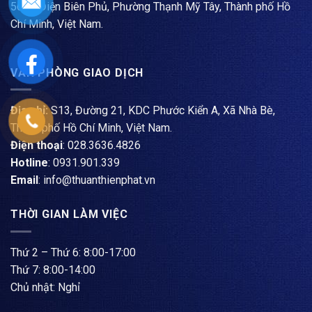
561A Điện Biên Phủ, Phường Thạnh Mỹ Tây, Thành phố Hồ
Chí Minh, Việt Nam.
VĂN PHÒNG GIAO DỊCH
Địa chỉ:
S13, Đường 21, KDC Phước Kiển A, Xã Nhà Bè,
Thành phố Hồ Chí Minh, Việt Nam.
Điện thoại
: ​028.3636.4826
Hotline
: 0931.901.339
Email
: info@thuanthienphat.vn
THỜI GIAN LÀM VIỆC
Thứ 2 – Thứ 6: 8:00-17:00
Thứ 7: 8:00-14:00
Chủ nhật: Nghỉ