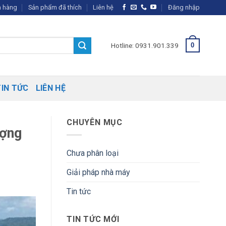
 hàng
Sản phẩm đã thích
Liên hệ
Đăng nhập
Hotline: 0931.901.339
0
TIN TỨC
LIÊN HỆ
CHUYÊN MỤC
ượng
Chưa phân loại
Giải pháp nhà máy
Tin tức
TIN TỨC MỚI