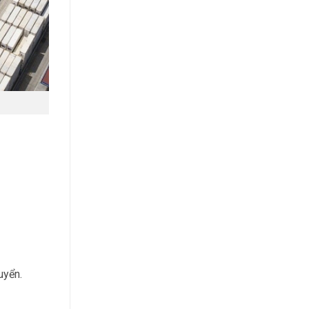
uyển.