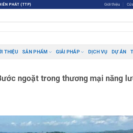
Giới thiệu
Cửa
IÊN PHÁT (TTP)
ỚI THIỆU
SẢN PHẨM
GIẢI PHÁP
DỊCH VỤ
DỰ ÁN
ước ngoặt trong thương mại năng l