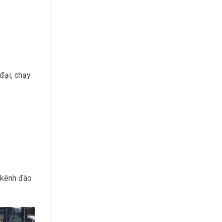
 đại, chạy
a kênh đào