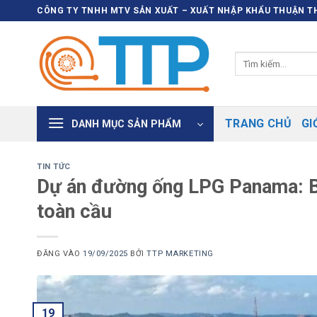
Bỏ
CÔNG TY TNHH MTV SẢN XUẤT – XUẤT NHẬP KHẨU THUẬN TH
qua
nội
Tìm
dung
kiếm:
TRANG CHỦ
GI
DANH MỤC SẢN PHẨM
TIN TỨC
Dự án đường ống LPG Panama: B
toàn cầu
ĐĂNG VÀO
19/09/2025
BỞI
TTP MARKETING
19