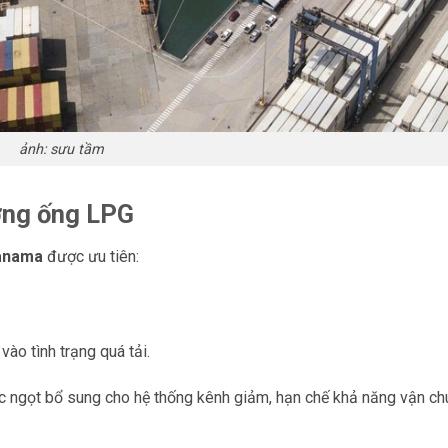
ảnh: sưu tầm
ờng ống LPG
anama
được ưu tiên:
ào tình trạng quá tải.
ớc ngọt bổ sung cho hệ thống kênh giảm, hạn chế khả năng vận ch