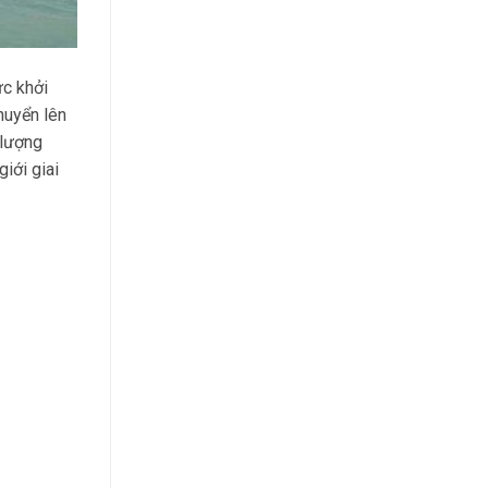
ức khởi
huyển lên
 lượng
giới giai