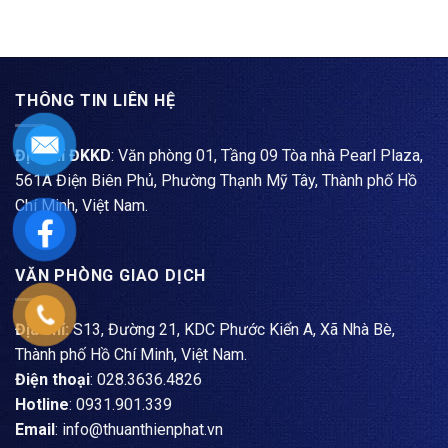
THÔNG TIN LIÊN HỆ
Địa chỉ ĐKKD
: Văn phòng 01, Tầng 09 Tòa nhà Pearl Plaza,
561A Điện Biên Phủ, Phường Thạnh Mỹ Tây, Thành phố Hồ
Chí Minh, Việt Nam.
VĂN PHÒNG GIAO DỊCH
Địa chỉ:
S13, Đường 21, KDC Phước Kiển A, Xã Nhà Bè,
Thành phố Hồ Chí Minh, Việt Nam.
Điện thoại
: ​028.3636.4826
Hotline
: 0931.901.339
Email
: info@thuanthienphat.vn