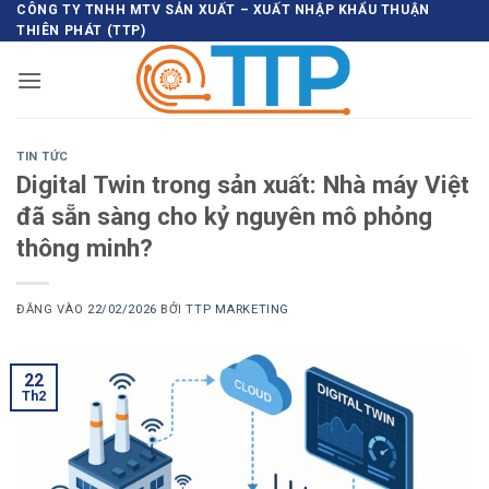
Bỏ
CÔNG TY TNHH MTV SẢN XUẤT – XUẤT NHẬP KHẨU THUẬN
THIÊN PHÁT (TTP)
qua
nội
dung
TIN TỨC
Digital Twin trong sản xuất: Nhà máy Việt
đã sẵn sàng cho kỷ nguyên mô phỏng
thông minh?
ĐĂNG VÀO
22/02/2026
BỞI
TTP MARKETING
22
Th2