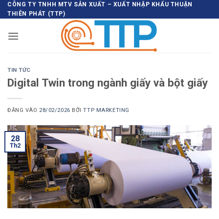
Bỏ
CÔNG TY TNHH MTV SẢN XUẤT – XUẤT NHẬP KHẨU THUẬN
THIÊN PHÁT (TTP)
qua
nội
dung
TIN TỨC
Digital Twin trong ngành giấy và bột giấy
ĐĂNG VÀO
28/02/2026
BỞI
TTP MARKETING
28
Th2