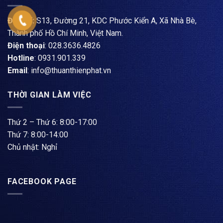
Địa chỉ:
S13, Đường 21, KDC Phước Kiển A, Xã Nhà Bè,
Thành phố Hồ Chí Minh, Việt Nam.
Điện thoại
: ​028.3636.4826
Hotline
: 0931.901.339
Email
: info@thuanthienphat.vn
THỜI GIAN LÀM VIỆC
Thứ 2 – Thứ 6: 8:00-17:00
Thứ 7: 8:00-14:00
Chủ nhật: Nghỉ
FACEBOOK PAGE