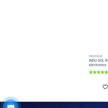
PROFIBUS
INDU-SOL Re
electronics
Được xếp
hạng
5
5
sao