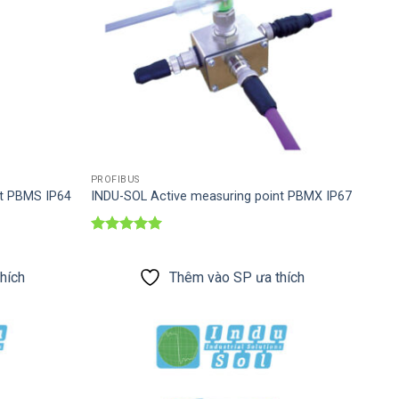
PROFIBUS
nt PBMS IP64
INDU-SOL Active measuring point PBMX IP67
Được xếp
hạng
5
5
sao
hích
Thêm vào SP ưa thích
Thêm vào
Thêm vào
SP ưa thích
SP ưa thích