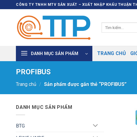
Bỏ
CÔNG TY TNHH MTV SẢN XUẤT – XUẤT NHẬP KHẨU THUẬN TH
qua
nội
Tìm
dung
kiếm:
TRANG CHỦ
GI
DANH MỤC SẢN PHẨM
PROFIBUS
Trang chủ
/
Sản phẩm được gắn thẻ “PROFIBUS”
DANH MỤC SẢN PHẨM
BTG