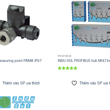
PROFIBUS
easuring point PAMA IP67
INDU-SOL PROFIBUS hub MULTIr
Được xếp
hạng
5
5
sao
Thêm vào SP ưa thích
Thêm vào SP ưa t
Thêm vào
SP ưa thích