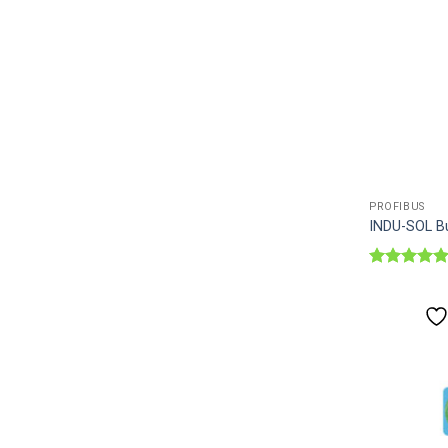
PROFIBUS
INDU-SOL Bu
Được xếp
hạng
5
5
sao