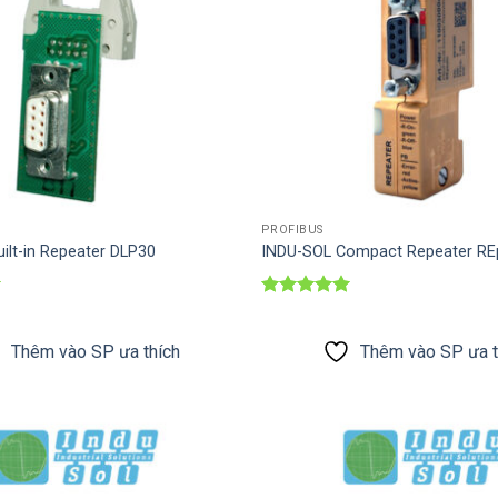
PROFIBUS
ilt-in Repeater DLP30
INDU-SOL Compact Repeater RE
Được xếp
hạng
5
5
sao
Thêm vào SP ưa thích
Thêm vào SP ưa t
Thêm vào
SP ưa thích