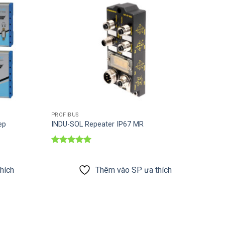
PROFIBUS
ep
INDU-SOL Repeater IP67 MR
Được xếp
hạng
5
5
sao
hích
Thêm vào SP ưa thích