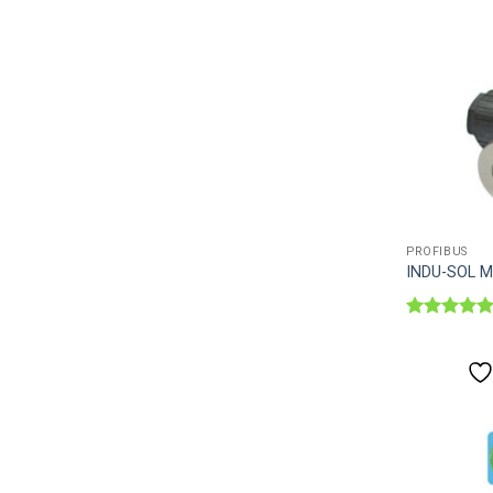
PROFIBUS
INDU-SOL M
Được xếp
hạng
5
5
sao