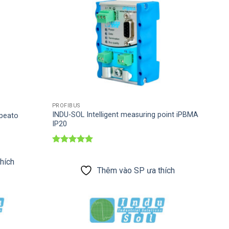
PROFIBUS
INDU-SOL Intelligent measuring point iPBMA
peato
IP20
Được xếp
hạng
5
5
hích
sao
Thêm vào SP ưa thích
Thêm vào
Thêm vào
SP ưa thích
SP ưa thích