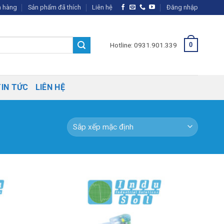
 hàng
Sản phẩm đã thích
Liên hệ
Đăng nhập
Hotline: 0931.901.339
0
TIN TỨC
LIÊN HỆ
Thêm vào
Thêm vào
SP ưa thích
SP ưa thích