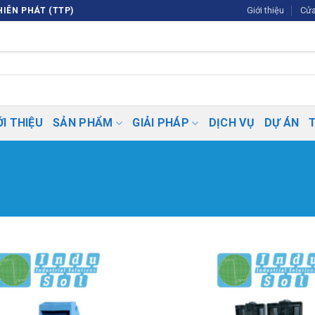
Giới thiệu
Cửa
IÊN PHÁT (TTP)
ỚI THIỆU
SẢN PHẨM
GIẢI PHÁP
DỊCH VỤ
DỰ ÁN
Thêm vào
SP ưa thích