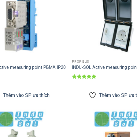
PROFIBUS
ctive measuring point PBMA IP20
INDU-SOL Active measuring poi
Được xếp
hạng
5
5
sao
Thêm vào SP ưa thích
Thêm vào SP ưa t
Thêm vào
SP ưa thích