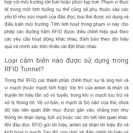
hợp với môi trường lớn hơn hoặc phức tạp hơn. Phạm vi thực
tế trong một tình huống cụ thể cũng sẽ phụ thuộc vào các
yếu tố như sức mạnh của đầu đọc, loại thẻ được sử dụng và
điều kiện môi trường. Tính linh hoạt trong phạm vi này cho
phép các đường hầm RFID được điều chỉnh hiệu quả theo
các yêu cầu hoạt động khác nhau, đảm bảo theo dõi hiệu
quả và chính xác trên nhiều cài đặt khác nhau.
Loại cảm biến nào được sử dụng trong
RFID Tunnel?
Trong thẻ RFID, các thành phần chính thực sự là ăng-ten và
vi mạch (hoặc mạch tích hợp). Vai trò của anten là nhận và
truyền tín hiệu tần số vô tuyến, trong khi vi mạch lưu trữ và
xử lý thông tin. Về cơ bản, vi mạch là ‘bộ não’ của thẻ, chứa
dữ liệu liên quan đến mục được gắn vào, chẳng hạn như
thông tin nhận dạng, lịch sử hoặc các chi tiết liên quan khác.
Khi đầu đọc RFID gửi tín hiệu, anten sẽ nhận tín hiệu đó và
kích hoạt vi mạch. Sau đó, con chip sẽ điều chỉnh tín hiệu và