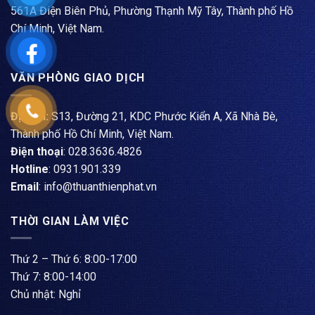
561A Điện Biên Phủ, Phường Thạnh Mỹ Tây, Thành phố Hồ
Chí Minh, Việt Nam.
VĂN PHÒNG GIAO DỊCH
Địa chỉ:
S13, Đường 21, KDC Phước Kiển A, Xã Nhà Bè,
Thành phố Hồ Chí Minh, Việt Nam.
Điện thoại
: ​028.3636.4826
Hotline
: 0931.901.339
Email
: info@thuanthienphat.vn
THỜI GIAN LÀM VIỆC
Thứ 2 – Thứ 6: 8:00-17:00
Thứ 7: 8:00-14:00
Chủ nhật: Nghỉ