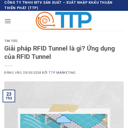
Bỏ
CÔNG TY TNHH MTV SẢN XUẤT – XUẤT NHẬP KHẨU THUẬN
THIÊN PHÁT (TTP)
qua
nội
dung
TIN TỨC
Giải pháp RFID Tunnel là gì? Ứng dụng
của RFID Tunnel
ĐĂNG VÀO
23/03/2024
BỞI
TTP MARKETING
23
Th3