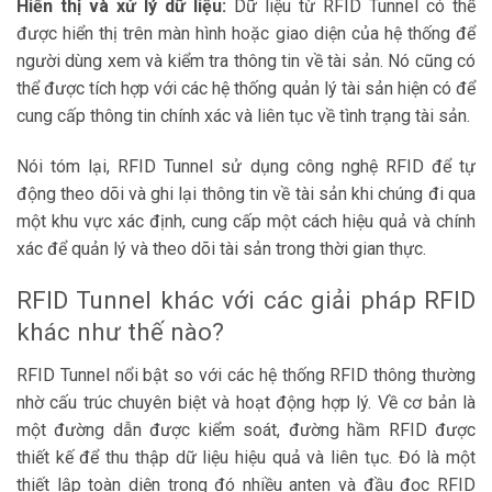
Hiển thị và xử lý dữ liệu:
Dữ liệu từ RFID Tunnel có thể
được hiển thị trên màn hình hoặc giao diện của hệ thống để
người dùng xem và kiểm tra thông tin về tài sản. Nó cũng có
thể được tích hợp với các hệ thống quản lý tài sản hiện có để
cung cấp thông tin chính xác và liên tục về tình trạng tài sản.
Nói tóm lại, RFID Tunnel sử dụng công nghệ RFID để tự
động theo dõi và ghi lại thông tin về tài sản khi chúng đi qua
một khu vực xác định, cung cấp một cách hiệu quả và chính
xác để quản lý và theo dõi tài sản trong thời gian thực.
RFID Tunnel khác với các giải pháp RFID
khác như thế nào?
RFID Tunnel nổi bật so với các hệ thống RFID thông thường
nhờ cấu trúc chuyên biệt và hoạt động hợp lý. Về cơ bản là
một đường dẫn được kiểm soát, đường hầm RFID được
thiết kế để thu thập dữ liệu hiệu quả và liên tục. Đó là một
thiết lập toàn diện trong đó nhiều anten và đầu đọc RFID