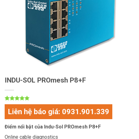
INDU-SOL PROmesh P8+F
5
1
trên 5
Liên hệ báo giá: 0931.901.339
dựa trên
đánh giá
Điểm nổi bật của Indu-Sol PROmesh P8+F
Online cable diagnostics