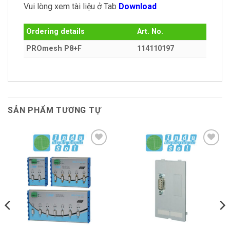
Vui lòng xem tài liệu ở Tab
Download
Ordering details
Art. No.
PROmesh P8+F
114110197
SẢN PHẨM TƯƠNG TỰ
Thêm vào
Thêm vào
SP ưa thích
SP ưa thích