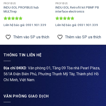
PROFIBUS
PROFIBUS
INDU-SOL PROFIBUS hub
INDU-SOL Retrofit kit PBMF PB
MULTIrep
interface electronics
Được xếp
Được xếp
Liên hệ báo giá: 0931.901.339
Liên hệ báo giá: 0931.901.339
hạng
5
5
hạng
5
5
sao
sao
Thêm vào SP ưa thích
Thêm vào SP ưa thích
THÔNG TIN LIÊN HỆ
Địa chỉ ĐKKD
: Văn phòng 01, Tầng 09 Tòa nhà Pearl Plaza,
561A Điện Biên Phủ, Phường Thạnh Mỹ Tây, Thành phố Hồ
Chí Minh, Việt Nam.
VĂN PHÒNG GIAO DỊCH