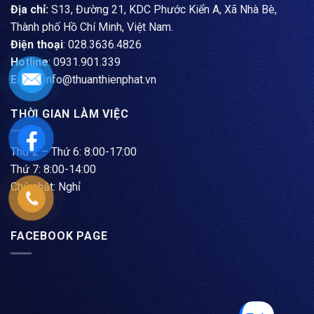
Địa chỉ:
S13, Đường 21, KDC Phước Kiển A, Xã Nhà Bè,
Thành phố Hồ Chí Minh, Việt Nam.
Điện thoại
: ​028.3636.4826
Hotline
: 0931.901.339
Email
: info@thuanthienphat.vn
THỜI GIAN LÀM VIỆC
Thứ 2 – Thứ 6: 8:00-17:00
Thứ 7: 8:00-14:00
Chủ nhật: Nghỉ
FACEBOOK PAGE