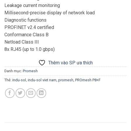
Leakage current monitoring
Millisecond-precise display of network load
Diagnostic functions
PROFINET v2.4 certified
Conformance Class B
Netload Class III
8x RJ45 (up to 1.0 gbps)
Thêm vào SP ưa thích
Danh mục:
Promesh
Thẻ:
indu-sol
,
indu-sol viet nam
,
promesh
,
PROmesh P8+F