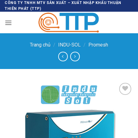
Bỏ
CÔNG TY TNHH MTV SẢN XUẤT – XUẤT NHẬP KHẨU THUẬN
THIÊN PHÁT (TTP)
qua
nội
dung
Trang chủ
/
INDU-SOL
/
Promesh
Thêm vào
SP ưa
thích