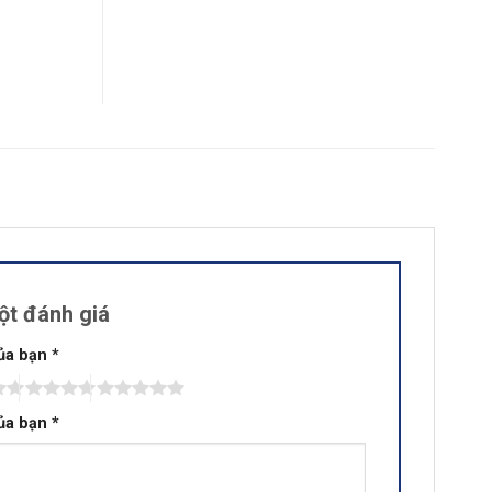
t đánh giá
của bạn
*
của bạn
*