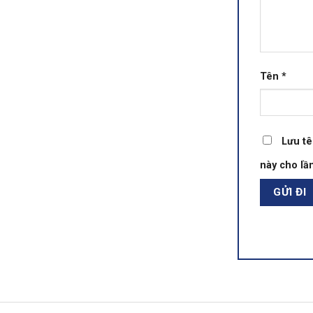
Tên
*
Lưu tê
này cho lần