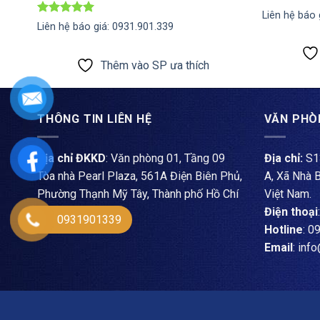
Được xếp
Liên hệ báo 
hạng
5
5
Được xếp
Liên hệ báo giá: 0931.901.339
sao
hạng
5
5
sao
Thêm vào SP ưa thích
THÔNG TIN LIÊN HỆ
VĂN PHÒ
Địa chỉ ĐKKD
: Văn phòng 01, Tầng 09
Địa chỉ:
S13
Tòa nhà Pearl Plaza, 561A Điện Biên Phủ,
A, Xã Nhà 
Phường Thạnh Mỹ Tây, Thành phố Hồ Chí
Việt Nam.
Minh, Việt Nam.
Điện thoại
0931901339
Hotline
: 0
Email
: inf