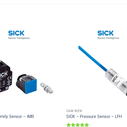
Thêm vào
SP ưa thích
CẢM BIẾN
imity Sensor – IMR
SICK – Pressure Sensor – LFH