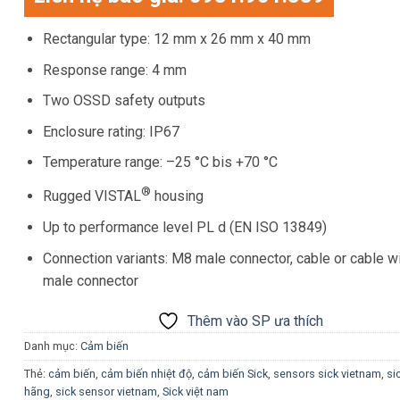
đánh giá
Rectangular type: 12 mm x 26 mm x 40 mm
Response range: 4 mm
Two OSSD safety outputs
Enclosure rating: IP67
Temperature range: –25 °C bis +70 °C
®
Rugged VISTAL
housing
Up to performance level PL d (EN ISO 13849)
Connection variants: M8 male connector, cable or cable 
male connector
Thêm vào SP ưa thích
Danh mục:
Cảm biến
Thẻ:
cảm biến
,
cảm biến nhiệt độ
,
cảm biến Sick
,
sensors sick vietnam
,
si
hãng
,
sick sensor vietnam
,
Sick việt nam