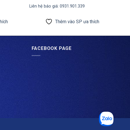
Được xếp
Liên hệ báo giá: 0931.901.339
hạng
5
5
sao
hích
Thêm vào SP ưa thích
FACEBOOK PAGE