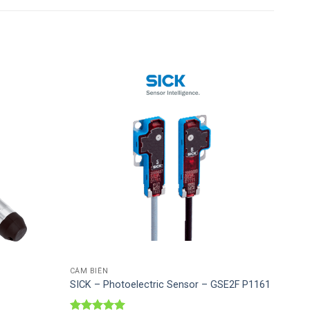
Thêm vào
Thêm vào
SP ưa thích
SP ưa thích
CẢM BIẾN
SICK – Photoelectric Sensor – GSE2F P1161