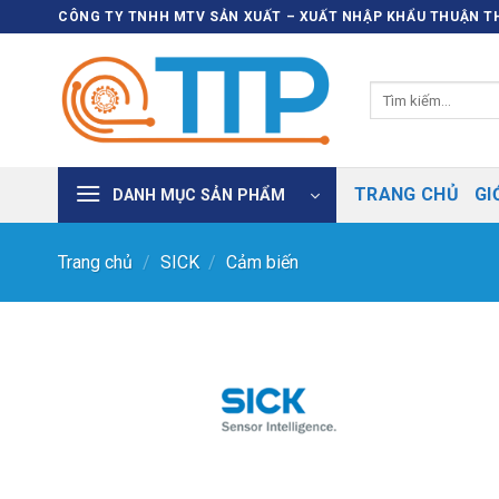
Bỏ
CÔNG TY TNHH MTV SẢN XUẤT – XUẤT NHẬP KHẨU THUẬN TH
qua
nội
Tìm
dung
kiếm:
TRANG CHỦ
GI
DANH MỤC SẢN PHẨM
Trang chủ
/
SICK
/
Cảm biến
Thêm vào
SP ưa
thích