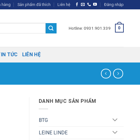
 hàng
Sản phẩm đã thích
Liên hệ
Đăng nhập
Hotline: 0931.901.339
0
TIN TỨC
LIÊN HỆ
DANH MỤC SẢN PHẨM
BTG
LEINE LINDE