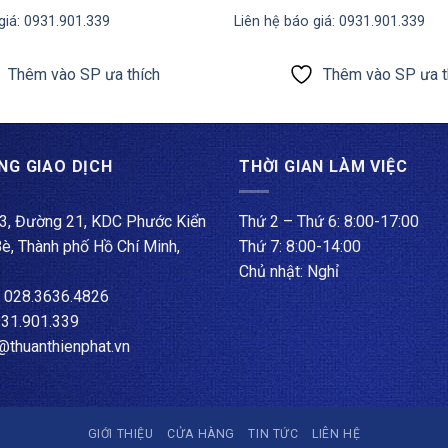
Được xếp
giá: 0931.901.339
Liên hệ báo giá: 0931.901.339
hạng
5
5
sao
Thêm vào SP ưa thích
Thêm vào SP ưa t
NG GIAO DỊCH
THỜI GIAN LÀM VIỆC
, Đường 21, KDC Phước Kiển
Thứ 2 – Thứ 6: 8:00-17:00
Bè, Thành phố Hồ Chí Minh,
Thứ 7: 8:00-14:00
Chủ nhật: Nghỉ
: ​028.3636.4826
931.901.339
o@thuanthienphat.vn
GIỚI THIỆU
CỬA HÀNG
TIN TỨC
LIÊN HỆ