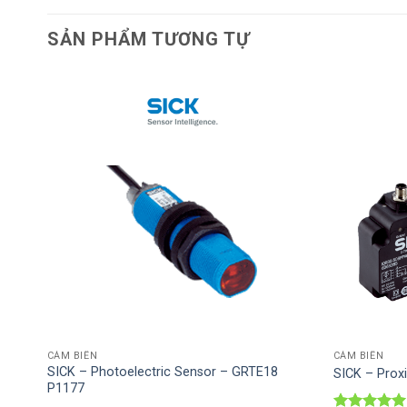
SẢN PHẨM TƯƠNG TỰ
ào
Thêm vào
ích
SP ưa thích
CẢM BIẾN
CẢM BIẾN
SICK – Photoelectric Sensor – GRTE18
SICK – Prox
P1177