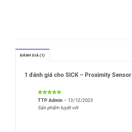
ĐÁNH GIÁ (1)
1 đánh giá cho
SICK – Proximity Sensor
Được xếp
TTP Admin
–
13/12/2023
hạng
5
5
Sản phẩm tuyệt vời
sao