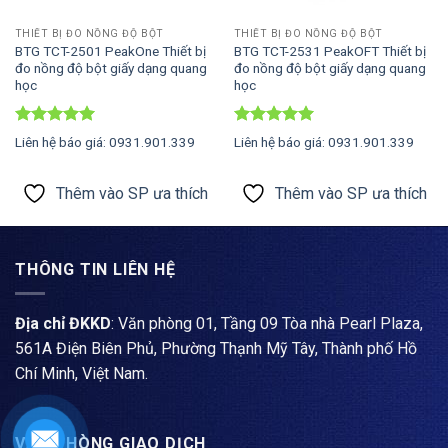
THIẾT BỊ ĐO NỒNG ĐỘ BỘT
THIẾT BỊ ĐO NỒNG ĐỘ BỘT
BTG TCT-2501 PeakOne Thiết bị
BTG TCT-2531 PeakOFT Thiết bị
đo nồng độ bột giấy dạng quang
đo nồng độ bột giấy dạng quang
học
học
Được xếp
Được xếp
Liên hệ báo giá: 0931.901.339
Liên hệ báo giá: 0931.901.339
hạng
5
5
hạng
5
5
sao
sao
Thêm vào SP ưa thích
Thêm vào SP ưa thích
THÔNG TIN LIÊN HỆ
Địa chỉ ĐKKD
: Văn phòng 01, Tầng 09 Tòa nhà Pearl Plaza,
561A Điện Biên Phủ, Phường Thạnh Mỹ Tây, Thành phố Hồ
Chí Minh, Việt Nam.
VĂN PHÒNG GIAO DỊCH