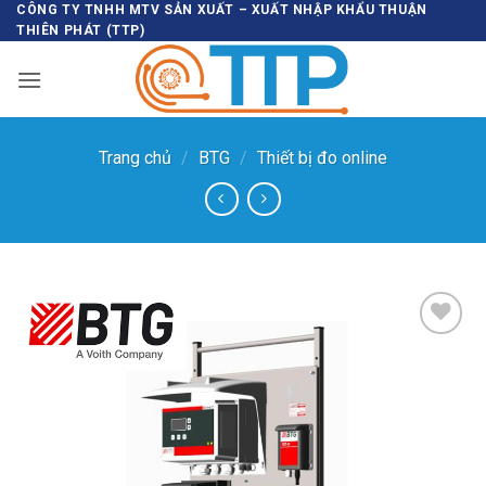
Bỏ
CÔNG TY TNHH MTV SẢN XUẤT – XUẤT NHẬP KHẨU THUẬN
THIÊN PHÁT (TTP)
qua
nội
dung
Trang chủ
/
BTG
/
Thiết bị đo online
Thêm vào
SP ưa
thích