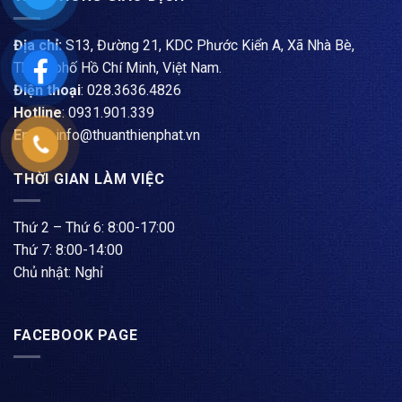
Địa chỉ:
S13, Đường 21, KDC Phước Kiển A, Xã Nhà Bè,
Thành phố Hồ Chí Minh, Việt Nam.
Điện thoại
: ​028.3636.4826
Hotline
: 0931.901.339
Email
: info@thuanthienphat.vn
THỜI GIAN LÀM VIỆC
Thứ 2 – Thứ 6: 8:00-17:00
Thứ 7: 8:00-14:00
Chủ nhật: Nghỉ
FACEBOOK PAGE