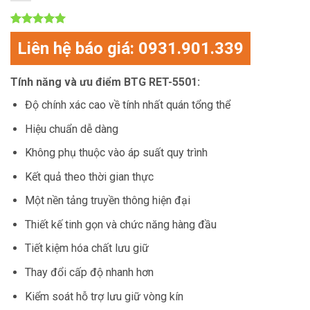
5
1
trên 5
Liên hệ báo giá: 0931.901.339
dựa trên
đánh giá
Tính năng và ưu điểm BTG RET-5501:
Độ chính xác cao về tính nhất quán tổng thể
Hiệu chuẩn dễ dàng
Không phụ thuộc vào áp suất quy trình
Kết quả theo thời gian thực
Một nền tảng truyền thông hiện đại
Thiết kế tinh gọn và chức năng hàng đầu
Tiết kiệm hóa chất lưu giữ
Thay đổi cấp độ nhanh hơn
Kiểm soát hỗ trợ lưu giữ vòng kín