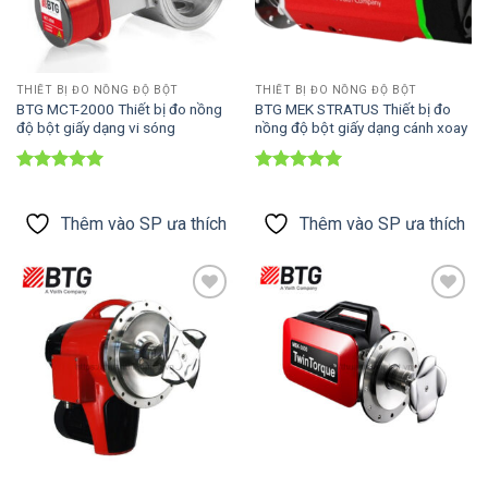
THIẾT BỊ ĐO NỒNG ĐỘ BỘT
THIẾT BỊ ĐO NỒNG ĐỘ BỘT
BTG MCT-2000 Thiết bị đo nồng
BTG MEK STRATUS Thiết bị đo
độ bột giấy dạng vi sóng
nồng độ bột giấy dạng cánh xoay
Được xếp
Được xếp
hạng
5
5
hạng
5
5
sao
sao
Thêm vào SP ưa thích
Thêm vào SP ưa thích
Thêm vào
Thêm vào
SP ưa thích
SP ưa thích