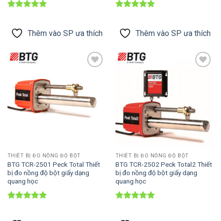
Được xếp
Được xếp
hạng
5
5
hạng
5
5
sao
sao
Thêm vào SP ưa thích
Thêm vào SP ưa thích
Thêm vào
Thêm vào
SP ưa thích
SP ưa thích
THIẾT BỊ ĐO NỒNG ĐỘ BỘT
THIẾT BỊ ĐO NỒNG ĐỘ BỘT
BTG TCR-2501 Peck Total Thiết
BTG TCR-2502 Peck Total2 Thiết
bị đo nồng độ bột giấy dạng
bị đo nồng độ bột giấy dạng
quang học
quang học
Được xếp
Được xếp
hạng
5
5
hạng
5
5