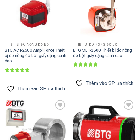
THIẾT BỊ ĐO NỒNG ĐỘ BỘT
THIẾT BỊ ĐO NỒNG ĐỘ BỘT
BTG ACT-2500 AmpliForce Thiết
BTG MBT-2500 Thiết bị đo nồng
bị đo nồng độ bột giấy dạng cánh
độ bột giấy dạng cánh dao
dao
Được xếp
hạng
5
5
Được xếp
sao
hạng
5
5
Thêm vào SP ưa thích
sao
Thêm vào SP ưa thích
Thêm vào
Thêm vào
SP ưa thích
SP ưa thích