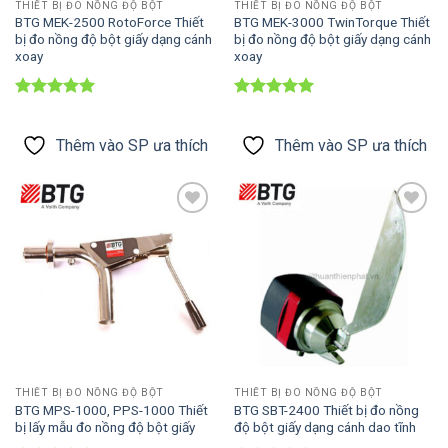
THIẾT BỊ ĐO NỒNG ĐỘ BỘT
THIẾT BỊ ĐO NỒNG ĐỘ BỘT
BTG MEK-2500 RotoForce Thiết
BTG MEK-3000 TwinTorque Thiết
bị đo nồng độ bột giấy dạng cánh
bị đo nồng độ bột giấy dạng cánh
xoay
xoay
Được xếp
Được xếp
hạng
5
5
hạng
5
5
sao
sao
Thêm vào SP ưa thích
Thêm vào SP ưa thích
Thêm vào
Thêm vào
SP ưa thích
SP ưa thích
THIẾT BỊ ĐO NỒNG ĐỘ BỘT
THIẾT BỊ ĐO NỒNG ĐỘ BỘT
BTG MPS-1000, PPS-1000 Thiết
BTG SBT-2400 Thiết bị đo nồng
bị lấy mẫu đo nồng độ bột giấy
độ bột giấy dạng cánh dao tĩnh