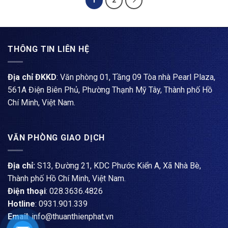
1
2
THÔNG TIN LIÊN HỆ
Địa chỉ ĐKKD
: Văn phòng 01, Tầng 09 Tòa nhà Pearl Plaza,
561A Điện Biên Phủ, Phường Thạnh Mỹ Tây, Thành phố Hồ
Chí Minh, Việt Nam.
VĂN PHÒNG GIAO DỊCH
Địa chỉ:
S13, Đường 21, KDC Phước Kiển A, Xã Nhà Bè,
Thành phố Hồ Chí Minh, Việt Nam.
Điện thoại
: ​028.3636.4826
Hotline
: 0931.901.339
Email
: info@thuanthienphat.vn