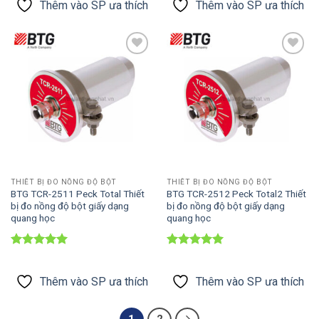
sao
sao
Thêm vào SP ưa thích
Thêm vào SP ưa thích
Thêm vào
Thêm vào
SP ưa thích
SP ưa thích
THIẾT BỊ ĐO NỒNG ĐỘ BỘT
THIẾT BỊ ĐO NỒNG ĐỘ BỘT
BTG TCR-2511 Peck Total Thiết
BTG TCR-2512 Peck Total2 Thiết
bị đo nồng độ bột giấy dạng
bị đo nồng độ bột giấy dạng
quang học
quang học
Được xếp
Được xếp
hạng
5
5
hạng
5
5
sao
sao
Thêm vào SP ưa thích
Thêm vào SP ưa thích